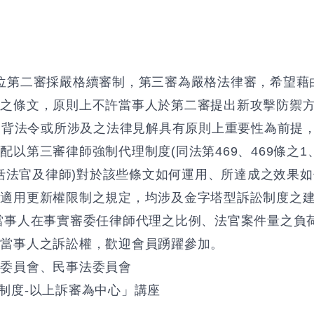
位第二審採嚴格續審制，第三審為嚴格法律審，希望藉
之條文，原則上不許當事人於第二審提出新攻擊防禦方
然違背法令或所涉及之法律見解具有原則上重要性為前提
第三審律師強制代理制度(同法第469、469條之1、47
包括法官及律師)對於該些條文如何運用、所達成之效果
審適用更新權限制之規定，均涉及金字塔型訴訟制度之
當事人在事實審委任律師代理之比例、法官案件量之負
障當事人之訴訟權，歡迎會員踴躍參加。
法委員會、民事法委員會
制度-以上訴審為中心」講座