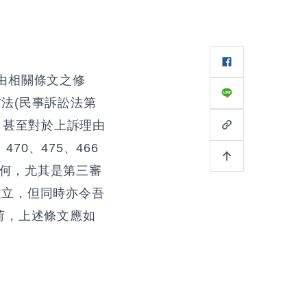
由相關條文之修
法(民事訴訟法第
，甚至對於上訴理由
0、475、466
如何，尤其是第三審
建立，但同時亦令吾
荷，上述條文應如