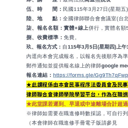
伍、時 間：
民國115年3月27日(星期五) 
陸、地 點：
全國律師聯合會會議室(台北
柒、報名名額：
實體+線上
併行，實體名額5
捌、收費標準：
免費。
玖、報名方式：
自
115年3月5日(星期四)上午
內逕向本會完成報名，以報名先後順序為準
郵件通知並提供報名線上的律師
google me
報名連結：
https://forms.gle/Gg9Th7qF
★此課程係由本會民事程序法委員會及
民事
律師聯合會律師學院學習平台，作為在職
★此堂課若遲到、早退或中途離場合計超過
※律師如需要在職進修時數採認，可自行
（本會律師在職進修手冊電子版請參見