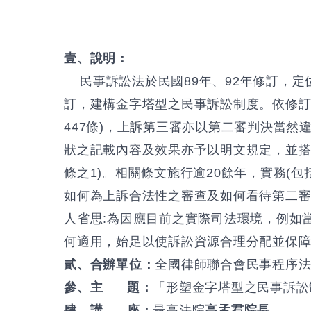
壹、說明：
民事訴訟法於民國89年、92年修訂，定
訂，建構金字塔型之民事訴訟制度。依修訂
447條)，上訴第三審亦以第二審判決當
狀之記載內容及效果亦予以明文規定，並搭配以
條之1)。相關條文施行逾20餘年，實務(
如何為上訴合法性之審查及如何看待第二
人省思:為因應目前之實際司法環境，例如
何適用，始足以使訴訟資源合理分配並保
貳、合辦單位：
全國律師聯合會民事程序
參、主 題：
「形塑金字塔型之民事訴訟
肆、講 座：
最高法院
高孟焄院長