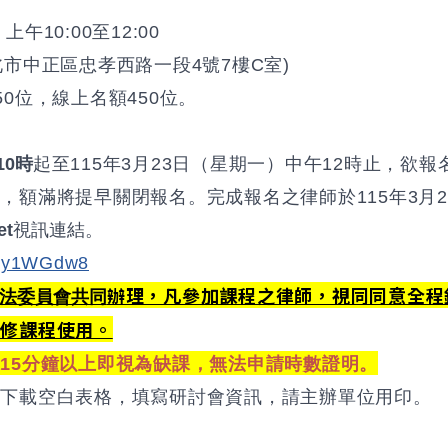
上午10:00至12:00
市中正區忠孝西路一段4號7樓C室)
0位，線上名額450位。
10時
起至115年3月23日（星期一）中午12時止，欲
，額滿將提早關閉報名。完成報名之律師於115年3月2
et
視訊連結。
wpy1WGdw8
辦理，凡參加課程之律師，視同同意全程
法委員會共同
進修課程使用。
15分鐘以上即視為缺課，無法申請時數證明。
列下載空白表格，填寫研討會資訊，請主辦單位用印。