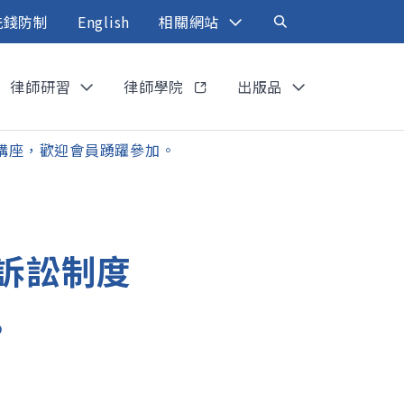
洗錢防制
English
相關網站
律師研習
律師學院
出版品
」講座，歡迎會員踴躍參加。
事訴訟制度
。