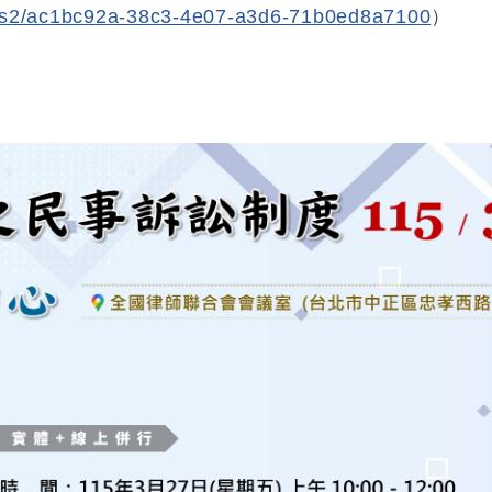
laws2/ac1bc92a-38c3-4e07-a3d6-71b0ed8a7100
）