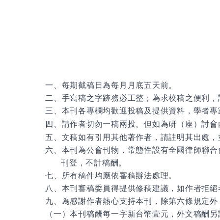
一、
每期截稿日為每月月底五天前。
二、
手寫稿之字跡務必工整；為求校稿之便利，
三、
本刊各專欄均歡迎投稿及提供資料，學者專
四、
請作者切勿一稿兩投。但如為研（座）討會
五、
文稿如有引用其他著作者，請註明其出處，
六、
本刊為公會刊物，常態性設有全國律師聯合
刊登，不計稿酬。
七、
所有稿件均應依審稿辦法處理。
八、
本刊審稿委員得提供修稿建議，如作者拒絕
九、
為感謝作者熱心支持本刊，除第六條規定外
（一）
本刊稿酬每一字新台幣壹元，外文稿酬另