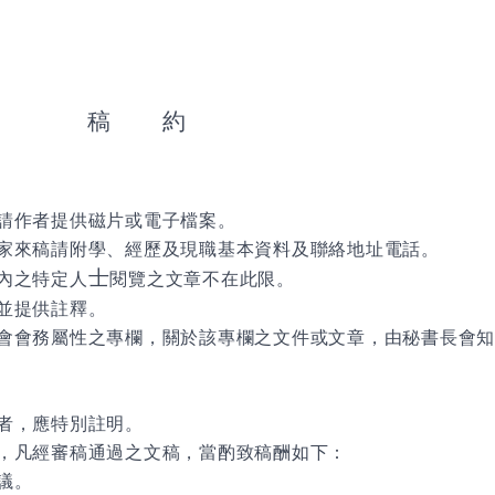
稿
約
請作者提供磁片或電子檔案。
家來稿請附學、經歷及現職基本資料及聯絡地址電話。
士
內之特定人
閱覽之文章不在此限。
並提供註釋。
會會務屬性之專欄，關於該專欄之文件或文章，由秘書長會知
者，應特別註明。
，凡經審稿通過之文稿，當酌致稿酬如下：
議。