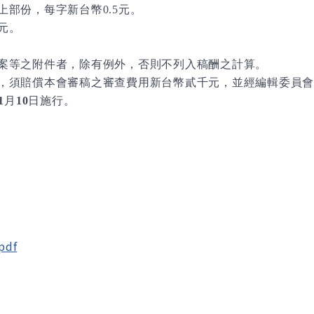
上部份，每字新台幣
0.5
元。
元。
案等之附件者，除有例外，否則不列入稿酬之計算。
，須賠償本會審稿之審查費用新台幣貳千元，並經編輯委員會
1
月
10
日施行。
df