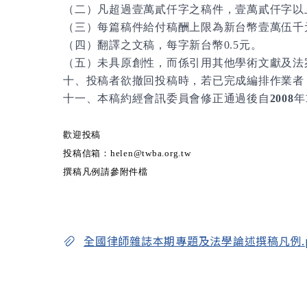
（二）
凡超過壹萬貳仟字之稿件，壹萬貳仟字以
（三）
每篇稿件給付稿酬上限為新台幣壹萬伍千
（四）
翻譯之文稿，每字新台幣
0.5
元。
（五）
未具原創性，而係引用其他學術文獻及法
十、投稿者欲撤回投稿時，若已完成編排作業者
十一、本稿約經會訊委員會修正通過後自
2008
年
歡迎投稿
投稿信箱：helen@twba.org.tw
撰稿凡例請參附件檔
全國律師雜誌本期專題及法學論述撰稿凡例.p