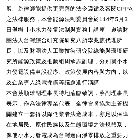
展。為律師能提供更完善的法令遵循及審閱
CPPA
之法律服務，本會能源法制委員會於
114
年
5
月
3
日舉辦【小水力發電法制與實務】講座，邀請財
團法人台灣綜合研究院研究八所李兆麒代理所
長，以及財團法人工業技術研究院綠能與環境研
究所能源政策及推動組周承志副理，分別就小水
力發電設備申設程序、政策發展內容與方向，以
及企業導入綠電採購等議題進行演講。
本會蔡順雄副理事長特地蒞臨致詞，蔡副理事長
表示，作為法律專業代表，全律會將協助主管機
關建立一套得以降低業者法遵成本，亦足以保障
在地居民、原住民族以及生態環境之法規體系，
俾使小水力發電成為台灣邁向淨零排放之重要力