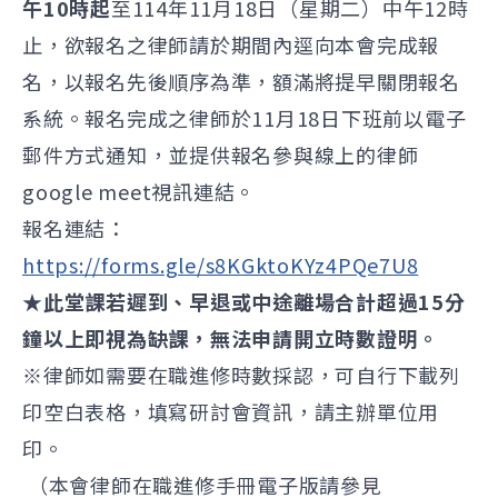
午10時起
至114年11月18日（星期二）中午12時
止，欲報名之律師請於期間內逕向本會完成報
名，以報名先後順序為準，額滿將提早關閉報名
系統。報名完成之律師於11月18日下班前以電子
郵件方式通知，並提供報名參與線上的律師
google meet視訊連結。
報名連結：
https://forms.gle/s8KGktoKYz4PQe7U8
★此堂課若遲到、早退或中途離場合計超過15分
鐘以上即視為缺課，無法申請開立時數證明。
※律師如需要在職進修時數採認，可自行下載列
印空白表格，填寫研討會資訊，請主辦單位用
印。
（本會律師在職進修手冊電子版請參見