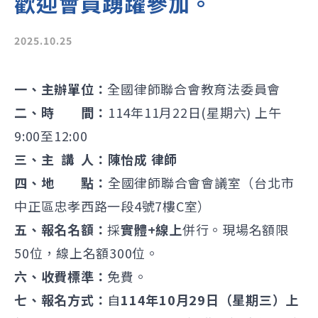
歡迎會員踴躍參加。
2025.10.25
一、主辦單位：
全國律師聯合會教育法委員會
二、時 間：
114年11月22日(星期六) 上午
9:00至12:00
三、主 講 人：
陳怡成 律師
四、地 點：
全國律師聯合會會議室（台北市
中正區忠孝西路一段4號7樓C室）
五、報名名額：
採
實體+線上
併行。現場名額限
50位，線上名額300位。
六、收費標準：
免費。
七、報名方式：
自
114年10月29日（星期三）上