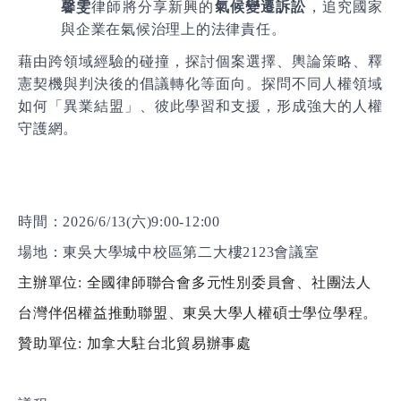
馨雯
律師將分享新興的
氣候變遷訴訟
，追究國家
與企業在氣候治理上的法律責任。
藉由跨領域經驗的碰撞，探討個案選擇、輿論策略、釋
憲契機與判決後的倡議轉化等面向。探問不同人權領域
如何「異業結盟」、彼此學習和支援，形成強大的人權
守護網。
時間：
2026/6/13(
六
)9:00-12:00
場地：東吳大學城中校區第二大樓
2123
會議室
主辦單位
:
全國律師聯合會多元性別委員會、社團法人
台灣伴侶權益推動聯盟、東吳大學人權碩士學位學程。
贊助單位
:
加拿大駐台北貿易辦事處