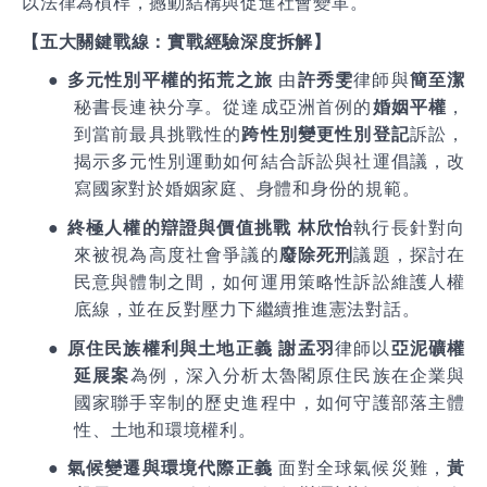
以法律為槓桿，撼動結構與促進社會變革。
【五大關鍵戰線：實戰經驗深度拆解】
●
多元性別平權的拓荒之旅
由
許秀雯
律師與
簡至潔
秘書長連袂分享。從達成亞洲首例的
婚姻平權
，
到當前最具挑戰性的
跨性別變更性別登記
訴訟，
揭示多元性別運動如何結合訴訟與社運倡議，改
寫國家對於婚姻家庭、身體和身份的規範。
●
終極人權的辯證與價值挑戰
林欣怡
執行長針對向
來被視為高度社會爭議的
廢除死刑
議題，探討在
民意與體制之間，如何運用策略性訴訟維護人權
底線，並在反對壓力下繼續推進憲法對話。
●
原住民族權利與土地正義
謝孟羽
律師以
亞泥礦權
延展案
為例，深入分析太魯閣原住民族在企業與
國家聯手宰制的歷史進程中，如何守護部落主體
性、土地和環境權利。
●
氣候變遷與環境代際正義
面對全球氣候災難，
黃