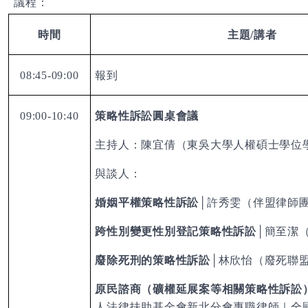
議程：
時間
主題
/
講者
08:45-09:00
報到
09:00-10:40
策略性訴訟圓桌會議
主持人：陳宜倩（東吳大學人權碩士學位
與談人：
婚姻平權策略性訴訟
│
許秀雯（伴盟律師
跨性別變更性別登記策略性訴訟
│
簡至潔
廢除死刑的策略性訴訟
│
林欣怡（廢死聯
原民諮商（礦權延展案等相關策略性訴訟
人法律扶助基金會新北分會專職律師｜全