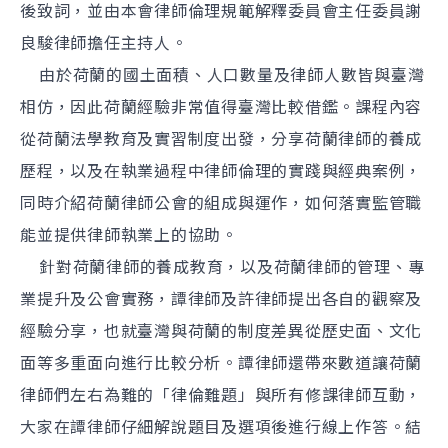
後致詞，並由本會律師倫理規範解釋委員會主任委員謝
良駿律師擔任主持人。
由於荷蘭的國土面積、人口數量及律師人數皆與臺灣
相仿，因此荷蘭經驗非常值得臺灣比較借鑑。課程內容
從荷蘭法學教育及實習制度出發，分享荷蘭律師的養成
歷程，以及在執業過程中律師倫理的實踐與經典案例，
同時介紹荷蘭律師公會的組成與運作，如何落實監管職
能並提供律師執業上的協助。
針對荷蘭律師的養成教育，以及荷蘭律師的管理、專
業提升及公會實務，譚律師及許律師提出各自的觀察及
經驗分享，也就臺灣與荷蘭的制度差異從歷史面、文化
面等多重面向進行比較分析。譚律師還帶來數道讓荷蘭
律師們左右為難的「律倫難題」與所有修課律師互動，
大家在譚律師仔細解說題目及選項後進行線上作答。結