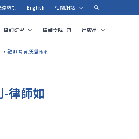
洗錢防制
English
相關網站
律師研習
律師學院
出版品
產業】，歡迎會員踴躍報名
系列-律師如