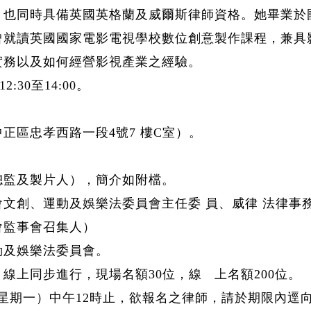
，也同時具備英國英格蘭及威爾斯律師資格。她畢
業於
曾就讀英國國家電影
電視學校數位創意製作課程，兼具
實務以及如何經營影視產業之經驗。
12:30
至
14:00
。
中正區忠孝西路一段
4
號
7
樓
C
室）。
總監及製片
⼈
），簡介如附檔。
文創、運動及娛樂法委員會主任委 員、威律 法律事
會監事會召集人）
動及娛樂法委員會。
、線上同步進行，現場名額
30
位，線
上名額
200
位。
星期一）中午
12
時止，欲報名之律師，請於期限內逕