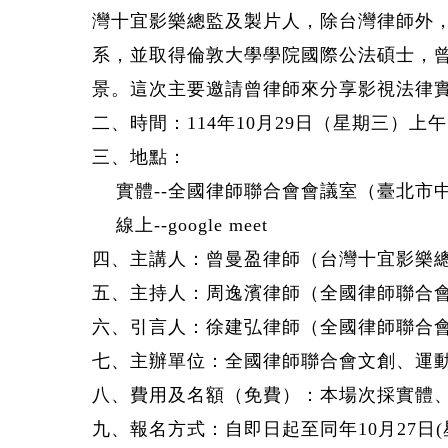
灣十宜影樂總監及製片人
，除台灣律師外
系，並取得倫敦大
學學院國際公法碩士，
景。這次主要邀請曾律師來分享影視法律
二、時間：
114
年
10
月
29
日（星期三）上午
三、地點：
實體
--
全國律師聯合會會議室（臺北市
線上
--google meet
四、主講人：曾曼盈律師（台灣十
宜影樂
五、主持人：周逸濱律師（全國律師聯合會
六、引言人：徐建弘律師（全國律師聯合
七、主辦單位：全國律師聯合會文創、運
八、費用及名額（免費）：本場次採實體
九、報名方式：自即日起至同年
10
月
27
日
(