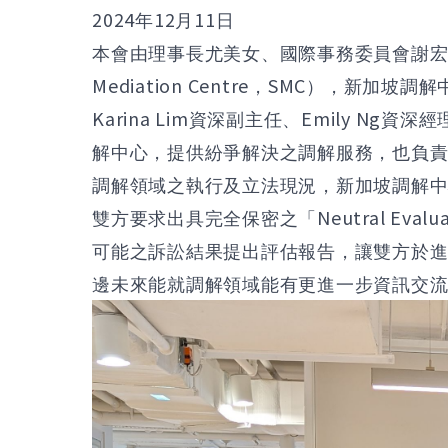
2024
12
11
年
月
日
本會由理事長尤美女、國際事務委員會謝
Mediation Centre
SMC
，
），新加坡調解
Karina Lim
Emily Ng
資深副主任、
資深經
解中心，提供紛爭解決之調解服務，也負
調解領域之執行及立法現況，新加坡調解
Neutral Evalu
雙方要求出具完全保密之「
可能之訴訟結果提出評估報告，讓雙方於
邊未來能就調解領域能有更進一步資訊交