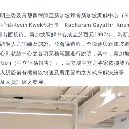
S
宏明主委及黃璽麟律師至新加坡拜會新加坡調解中心（
Kevin Kwek
Radharam Gayathri Kris
中心由
執行長、
1997
理出面接待。新加坡調解中心成立於西元
年，為新
責調解人之訓練及認證。於會議過程，全律會與新加坡
中心則就該中心之各項業務範圍進行說明，其中，新加
ation
（中立評估報告）」，由立場中立之專家依據雙
進入訴訟前有機會以快速及費用節約之方式來解決紛爭
流及人員訓練之發展。