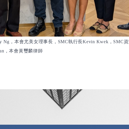
，本會尤美女理事長，
執行長
，
資
y Ng
SMC
Kevin Kwek
SMC
，本會黃璽麟律師
an