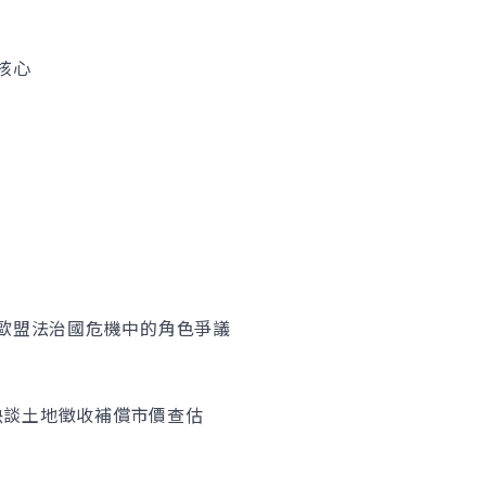
核心
歐盟法治國危機中的角色爭議
判決談土地徵收補償市價查估