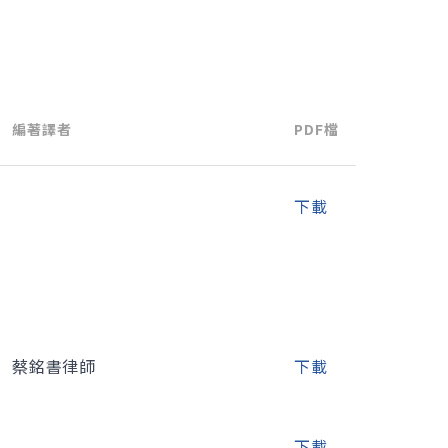
編著譯者
PDF檔
下載
蔡銘書律師
下載
下載