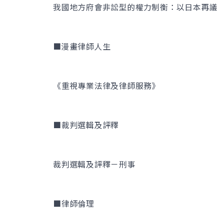
我國地方府會非訟型的權力制衡：以日本再議
■漫畫律師人生
《重視專業法律及律師服務》
■裁判選輯及評釋
裁判選輯及評釋－刑事
■律師倫理