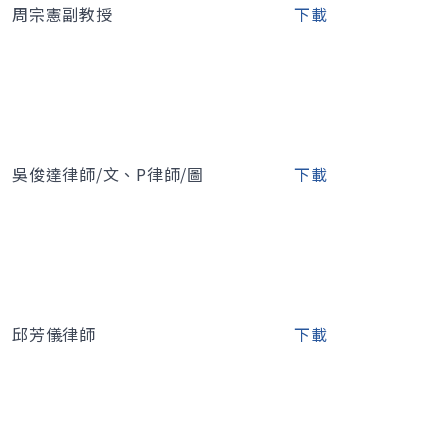
周宗憲副教授
下載
吳俊達律師/文、P律師/圖
下載
邱芳儀律師
下載