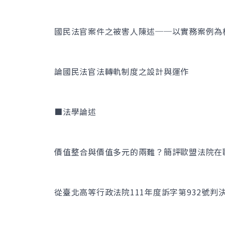
國民法官案件之被害人陳述──以實務案例為
論國民法官法轉軌制度之設計與運作
■法學論述
價值整合與價值多元的兩難？簡評歐盟法院在
從臺北高等行政法院111年度訴字第932號