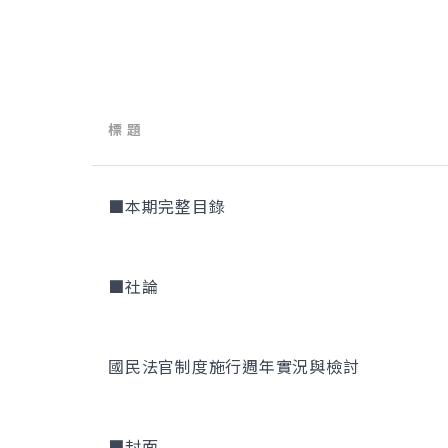
標 題
■本期完整目錄
■社論
國民法官制度施行週年實況與檢討
■封面