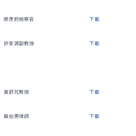
廖彥鈞檢察官
下載
許家源副教授
下載
黃舒芃教授
下載
賴伯男律師
下載