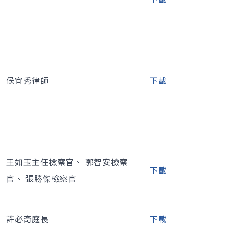
侯宜秀律師
下載
王如玉主任檢察官、 郭智安檢察
下載
官、 張勝傑檢察官
許必奇庭長
下載