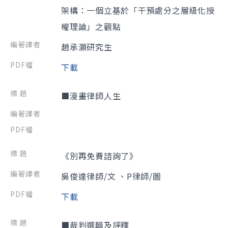
架構：一個立基於「干預處分之層級化授
權理論」之觀點
趙承灝研究生
下載
■漫畫律師人生
《別再免費諮詢了》
吳俊達律師/文 、P律師/圖
下載
■裁判選輯及評釋