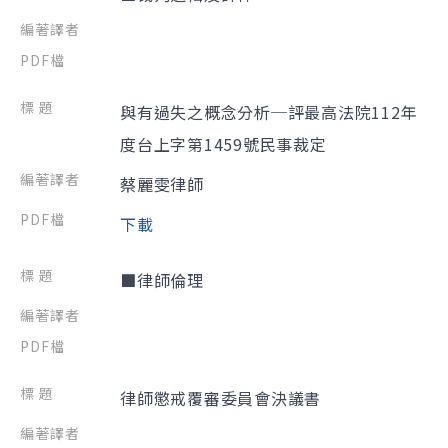
與有過失之概念分析─評最高法院112年
度台上字第1459號民事裁定
蔡麗雯律師
下載
■律師倫理
律師懲戒覆審委員會決議書