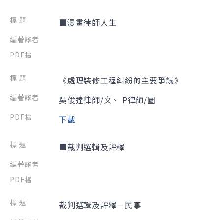
■漫畫律師人生
《處理裝修工程糾紛的主要爭議》
吳俊達律師/文、 P律師/圖
下載
■裁判選輯及評釋
裁判選輯及評釋－民事