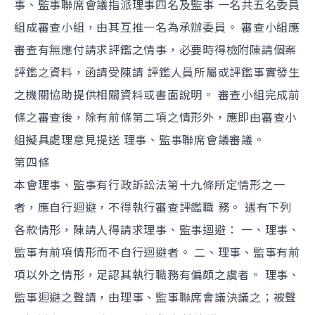
事、監事聯席會議指派理事四名及監事 一名共五名委員
組成審查小組，由其互推一名為承辦委員。 審查小組應
審查有無應付請求評鑑之情事，必要時得檢附陳請個案
評鑑之資料，函請受陳請 評鑑人員所屬或評鑑事實發生
之機關協助提供相關資料或書面說明。 審查小組完成前
條之審查後，除有前條第二項之情形外，應即由審查小
組擬具處理意見提送 理事、監事聯席會議審議。
第四條
本會理事、監事有行政訴訟法第十九條所定情形之一
者，應自行迴避，不得執行審查評鑑職 務。 遇有下列
各款情形，陳請人得請求理事、監事迴避： 一、理事、
監事有前項情形而不自行迴避者。 二、理事、監事有前
項以外之情形，足認其執行職務有偏頗之虞者。 理事、
監事迴避之聲請，由理事、監事聯席會議決議之；被聲